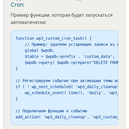
Cron
Пример функции, которая будет запускаться
автоматически:
function wp3_custom_cron_task() {

    // Пример: удаляем устаревшие записи из кастом
    global $wpdb;

    $table = $wpdb->prefix . 'custom_data';

    $wpdb->query( $wpdb->prepare("DELETE FROM $ta
}

// Регистрируем событие при активации темы или пла
if ( ! wp_next_scheduled( 'wp3_daily_cleanup' ) ) 
    wp_schedule_event( time(), 'daily', 'wp3_daily
}

// Подключаем функцию к событию

add_action( 'wp3_daily_cleanup', 'wp3_custom_cron