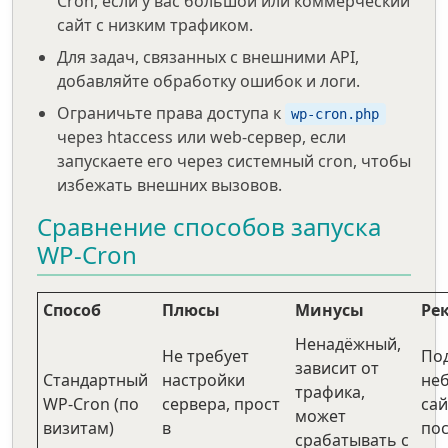
Cron, если у вас большой или коммерческий
сайт с низким трафиком.
Для задач, связанных с внешними API,
добавляйте обработку ошибок и логи.
Ограничьте права доступа к
wp-cron.php
через htaccess или web-сервер, если
запускаете его через системный cron, чтобы
избежать внешних вызовов.
Сравнение способов запуска
WP-Cron
Способ
Плюсы
Минусы
Ре
Ненадёжный,
Не требует
Под
зависит от
Стандартный
настройки
не
трафика,
WP-Cron (по
сервера, прост
сай
может
визитам)
в
по
срабатывать с