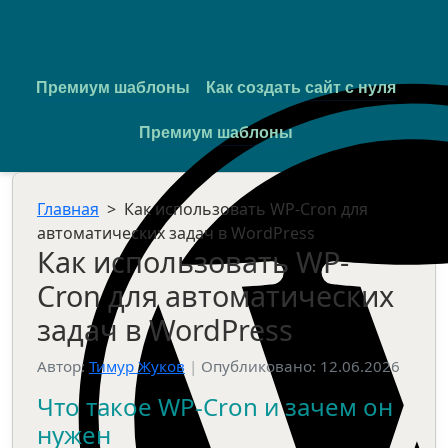
Премиум шаблоны
Как создать сайт с нуля
Премиум шаблоны
Главная
>
Как использовать WP-Cron для
автоматических задач в WordPress
Как использовать WP-
Cron для автоматических
задач в WordPress
Автор:
Тимур Жуков
|
Опубликовано: 12.06.2026
Что такое WP-Cron и зачем он
нужен