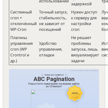
использовании
тр
задержкой
Системный
Точный запуск,
Нужен доступ
Лу
cron +
стабильность,
к серверу для
вар
отключённый
не зависит от
настройки
ко
WP-Cron
посещений
cron
бо
Плагины
Не решает
управления
Удобство
проблемы
Ис
cron (WP
управления,
запуска, лишь
вме
Crontrol и
отладки
визуализирует
си
др.)
задачи