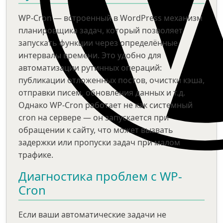
WP-Cron — встроенный в WordPress механизм
планировщика задач, который позволяет
запускать функции через определённые
интервалы времени. Это удобно для
автоматизации рутинных операций:
публикации отложенных постов, очистки кэша,
отправки писем, обновления данных и т.д.
Однако WP-Cron работает не как системный
cron на сервере — он запускается при
обращении к сайту, что может вызвать
задержки или пропуски задач при малом
трафике.
Диагностика проблем с WP-
Cron
Если ваши автоматические задачи не