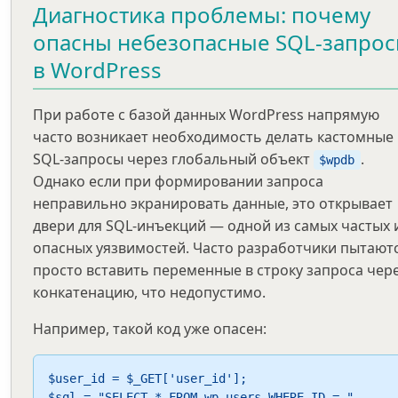
Диагностика проблемы: почему
опасны небезопасные SQL-запро
в WordPress
При работе с базой данных WordPress напрямую
часто возникает необходимость делать кастомные
SQL-запросы через глобальный объект
.
$wpdb
Однако если при формировании запроса
неправильно экранировать данные, это открывает
двери для SQL-инъекций — одной из самых частых 
опасных уязвимостей. Часто разработчики пытают
просто вставить переменные в строку запроса чер
конкатенацию, что недопустимо.
Например, такой код уже опасен:
$user_id = $_GET['user_id'];

$sql = "SELECT * FROM wp_users WHERE ID = " . 