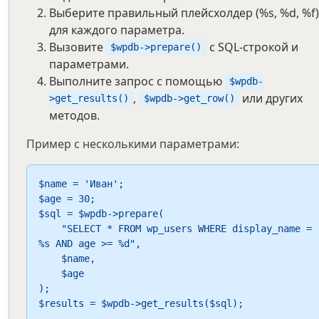
Выберите правильный плейсхолдер (%s, %d, %f)
для каждого параметра.
Вызовите
с SQL-строкой и
$wpdb->prepare()
параметрами.
Выполните запрос с помощью
$wpdb-
,
или других
>get_results()
$wpdb->get_row()
методов.
Пример с несколькими параметрами:
$name = 'Иван';

$age = 30;

$sql = $wpdb->prepare(

    "SELECT * FROM wp_users WHERE display_name = 
%s AND age >= %d",

    $name,

    $age

);

$results = $wpdb->get_results($sql);