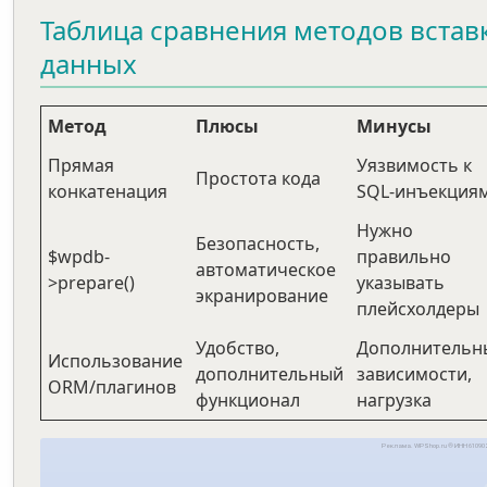
Таблица сравнения методов встав
данных
Метод
Плюсы
Минусы
Прямая
Уязвимость к
Простота кода
конкатенация
SQL-инъекция
Нужно
Безопасность,
$wpdb-
правильно
автоматическое
>prepare()
указывать
экранирование
плейсхолдеры
Удобство,
Дополнительн
Использование
дополнительный
зависимости,
ORM/плагинов
функционал
нагрузка