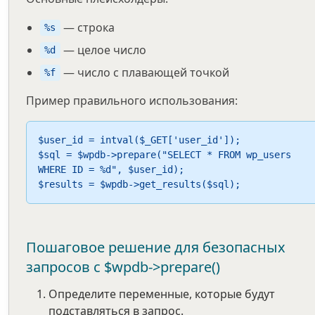
— строка
%s
— целое число
%d
— число с плавающей точкой
%f
Пример правильного использования:
$user_id = intval($_GET['user_id']);

$sql = $wpdb->prepare("SELECT * FROM wp_users 
WHERE ID = %d", $user_id);

$results = $wpdb->get_results($sql);
Пошаговое решение для безопасных
запросов с $wpdb->prepare()
Определите переменные, которые будут
подставляться в запрос.