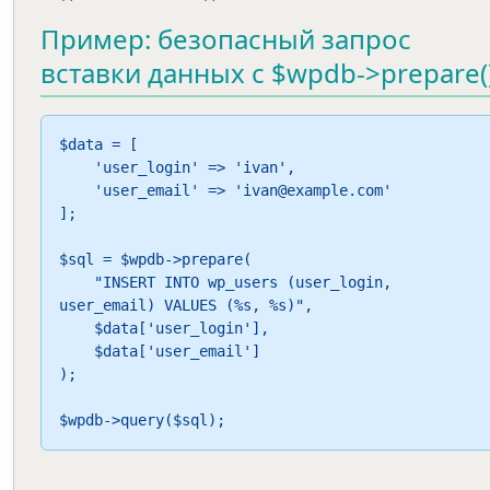
Пример: безопасный запрос
вставки данных с $wpdb->prepare(
$data = [

    'user_login' => 'ivan',

    'user_email' => 'ivan@example.com'

];

$sql = $wpdb->prepare(

    "INSERT INTO wp_users (user_login, 
user_email) VALUES (%s, %s)",

    $data['user_login'],

    $data['user_email']

);

$wpdb->query($sql);