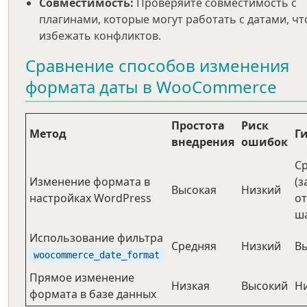
Совместимость:
Проверяйте совместимость с
плагинами, которые могут работать с датами, ч
избежать конфликтов.
Сравнение способов изменения
формата даты в WooCommerce
Простота
Риск
Метод
Г
внедрения
ошибок
С
Изменение формата в
(з
Высокая
Низкий
настройках WordPress
от
ш
Использование фильтра
Средняя
Низкий
В
woocommerce_date_format
Прямое изменение
Низкая
Высокий
Н
формата в базе данных