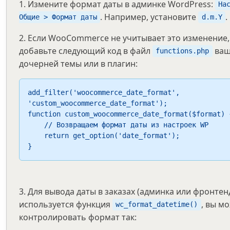
1. Измените формат даты в админке WordPress:
На
. Например, установите
.
Общие > Формат даты
d.m.Y
2. Если WooCommerce не учитывает это изменение,
добавьте следующий код в файл
ваш
functions.php
дочерней темы или в плагин:
add_filter('woocommerce_date_format', 
'custom_woocommerce_date_format');

function custom_woocommerce_date_format($format) {
    // Возвращаем формат даты из настроек WP

    return get_option('date_format');

}
3. Для вывода даты в заказах (админка или фронтенд
используется функция
, вы м
wc_format_datetime()
контролировать формат так: