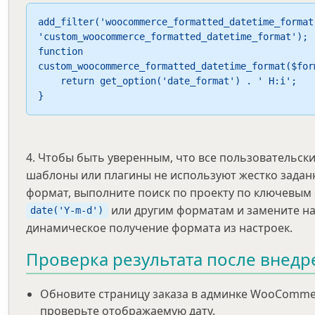
add_filter('woocommerce_formatted_datetime_format
'custom_woocommerce_formatted_datetime_format');

function 
custom_woocommerce_formatted_datetime_format($form
    return get_option('date_format') . ' H:i';

}
4. Чтобы быть уверенным, что все пользовательск
шаблоны или плагины не используют жестко зада
формат, выполните поиск по проекту по ключевым
или другим форматам и замените н
date('Y-m-d')
динамическое получение формата из настроек.
Проверка результата после внедр
Обновите страницу заказа в админке WooComme
проверьте отображаемую дату.