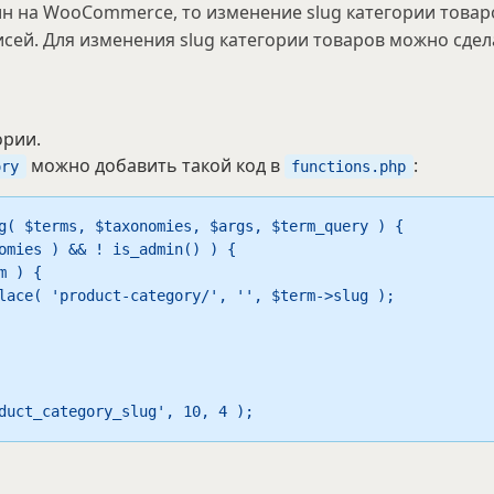
ин на WooCommerce, то изменение slug категории товар
исей. Для изменения slug категории товаров можно сдел
ории.
можно добавить такой код в
:
ory
functions.php
g( $terms, $taxonomies, $args, $term_query ) {

duct_category_slug', 10, 4 );