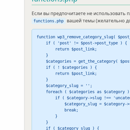
Если вы предпочитаете не использовать 
вашей темы (желательно доч
functions.php
function wp3_remove_category_slug( $post
    if ( 'post' != $post->post_type ) {

        return $post_link;

    }

    $categories = get_the_category( $post->ID );

    if ( ! $categories ) {

        return $post_link;

    }

    $category_slug = '';

    foreach ( $categories as $category ) {

        if ( $category->slug !== 'uncategorized' ) {

            $category_slug = $category->slug;

            break;

        }

    }

    if ( $category_slug ) {
