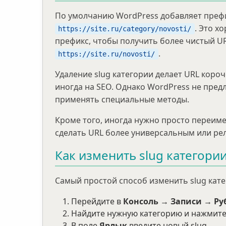
По умолчанию WordPress добавляет преф
. Это х
https://site.ru/category/novosti/
префикс, чтобы получить более чистый UR
.
https://site.ru/novosti/
Удаление slug категории делает URL коро
иногда на SEO. Однако WordPress не пред
применять специальные методы.
Кроме того, иногда нужно просто переиме
сделать URL более универсальным или ре
Как изменить slug категори
Самый простой способ изменить slug кат
Перейдите в
Консоль → Записи → Р
Найдите нужную категорию и нажмит
В поле
Ярлык
введите новый slug.