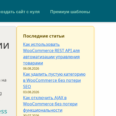
создать сайт с нуля
Премиум шаблоны
Последние статьи
ии
Как использовать
WooCommerce REST API для
автоматизации управления
товарами
06.08.2026
Как удалить пустую категорию
 на
в WooCommerce без потери
SEO
03.08.2026
g
Как отключить AJAX в
.
WooCommerce без потери
ess
функциональности
30.07.2026