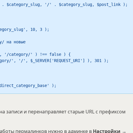
egory_slug', 10, 3 );

/ на новые

direct_category_base' );
на записи и перенаправляет старые URL с префиксом
работы пермалинков нужно в админке в
Настройки →