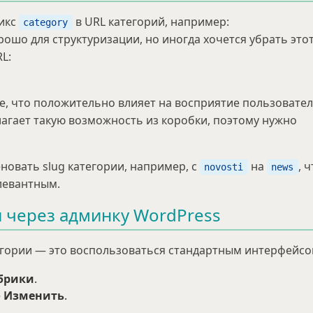
икс
в URL категорий, например:
category
орошо для структуризации, но иногда хочется убрать это
L:
че, что положительно влияет на восприятие пользовате
лагает такую возможность из коробки, поэтому нужно
новать slug категории, например, с
на
, 
novosti
news
левантным.
и через админку WordPress
егории — это воспользоваться стандартным интерфейсо
убрики
.
е
Изменить
.