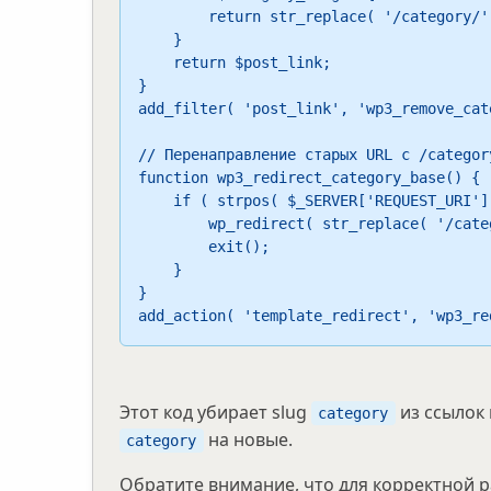
        return str_replace( '/category/' . $category_slug, '/' . $category_slug, $post_link );

    }

    return $post_link;

}

add_filter( 'post_link', 'wp3_remove_cat
// Перенаправление старых URL с /category
function wp3_redirect_category_base() {

    if ( strpos( $_SERVER['REQUEST_URI'], '/category/' ) !== false ) {

        wp_redirect( str_replace( '/category/', '/', $_SERVER['REQUEST_URI'] ), 301 );

        exit();

    }

}

add_action( 'template_redirect', 'wp3_re
Этот код убирает slug
из ссылок 
category
на новые.
category
Обратите внимание, что для корректной 