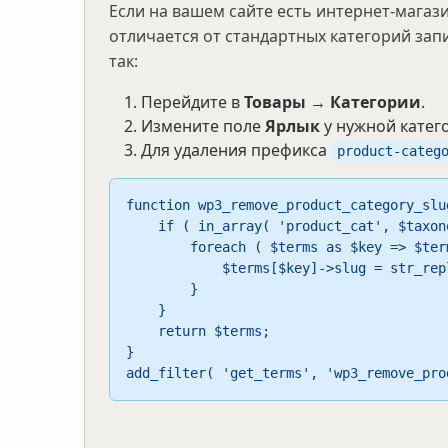
Если на вашем сайте есть интернет-магаз
отличается от стандартных категорий зап
так:
Перейдите в
Товары → Категории
.
Измените поле
Ярлык
у нужной катег
Для удаления префикса
product-categ
function wp3_remove_product_category_slu
    if ( in_array( 'product_cat', $taxonomies ) && ! is_admin() ) {

        foreach ( $terms as $key => $term ) {

            $terms[$key]->slug = str_replace( 'product-category/', '', $term->slug );

        }

    }

    return $terms;

}

add_filter( 'get_terms', 'wp3_remove_pro